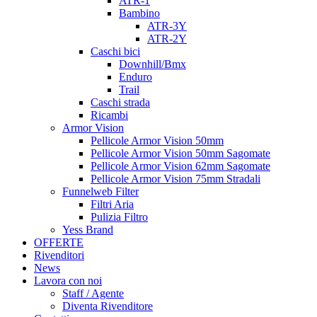
ATR-1
Bambino
ATR-3Y
ATR-2Y
Caschi bici
Downhill/Bmx
Enduro
Trail
Caschi strada
Ricambi
Armor Vision
Pellicole Armor Vision 50mm
Pellicole Armor Vision 50mm Sagomate
Pellicole Armor Vision 62mm Sagomate
Pellicole Armor Vision 75mm Stradali
Funnelweb Filter
Filtri Aria
Pulizia Filtro
Yess Brand
OFFERTE
Rivenditori
News
Lavora con noi
Staff / Agente
Diventa Rivenditore