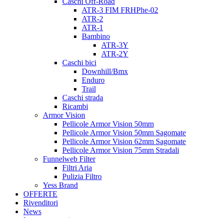
Caschi Off-Road
ATR-3 FIM FRHPhe-02
ATR-2
ATR-1
Bambino
ATR-3Y
ATR-2Y
Caschi bici
Downhill/Bmx
Enduro
Trail
Caschi strada
Ricambi
Armor Vision
Pellicole Armor Vision 50mm
Pellicole Armor Vision 50mm Sagomate
Pellicole Armor Vision 62mm Sagomate
Pellicole Armor Vision 75mm Stradali
Funnelweb Filter
Filtri Aria
Pulizia Filtro
Yess Brand
OFFERTE
Rivenditori
News