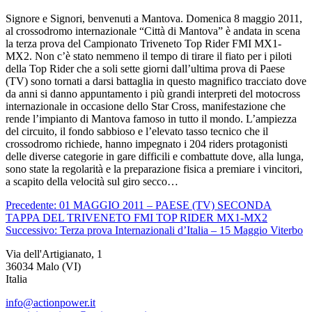
Signore e Signori, benvenuti a Mantova. Domenica 8 maggio 2011,
al crossodromo internazionale “Città di Mantova” è andata in scena
la terza prova del Campionato Triveneto Top Rider FMI MX1-
MX2. Non c’è stato nemmeno il tempo di tirare il fiato per i piloti
della Top Rider che a soli sette giorni dall’ultima prova di Paese
(TV) sono tornati a darsi battaglia in questo magnifico tracciato dove
da anni si danno appuntamento i più grandi interpreti del motocross
internazionale in occasione dello Star Cross, manifestazione che
rende l’impianto di Mantova famoso in tutto il mondo. L’ampiezza
del circuito, il fondo sabbioso e l’elevato tasso tecnico che il
crossodromo richiede, hanno impegnato i 204 riders protagonisti
delle diverse categorie in gare difficili e combattute dove, alla lunga,
sono state la regolarità e la preparazione fisica a premiare i vincitori,
a scapito della velocità sul giro secco…
Navigazione
Articolo
Precedente:
01 MAGGIO 2011 – PAESE (TV) SECONDA
precedente:
TAPPA DEL TRIVENETO FMI TOP RIDER MX1-MX2
articoli
Articolo
Successivo:
Terza prova Internazionali d’Italia – 15 Maggio Viterbo
successivo:
Via dell'Artigianato, 1
36034 Malo (VI)
Italia
info@actionpower.it