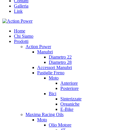
Contatti
Galleria
Link
Home
Chi Siamo
Prodotti
Action Power
Manubri
Diametro 22
Diametro 28
Accessori Manubri
Pastiglie Freno
Moto
Anteriore
Posteriore
Bici
Sinterizzate
Organiche
E-Bike
Maxima Racing Oils
Moto
Olio Motore