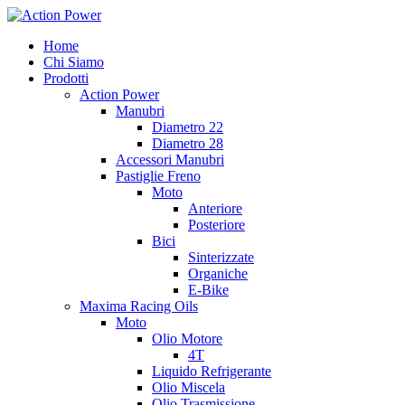
Salta
al
Home
contenuto
Chi Siamo
Prodotti
Action Power
Manubri
Diametro 22
Diametro 28
Accessori Manubri
Pastiglie Freno
Moto
Anteriore
Posteriore
Bici
Sinterizzate
Organiche
E-Bike
Maxima Racing Oils
Moto
Olio Motore
4T
Liquido Refrigerante
Olio Miscela
Olio Trasmissione