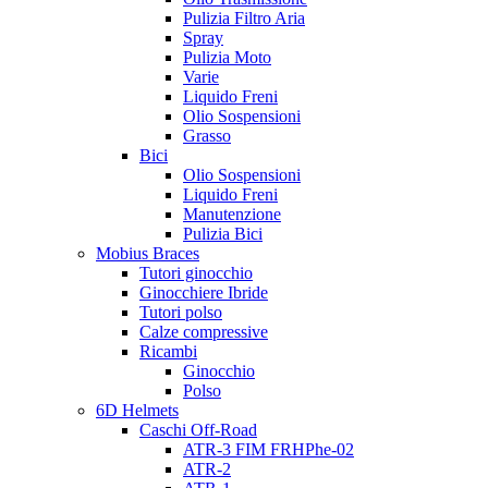
Pulizia Filtro Aria
Spray
Pulizia Moto
Varie
Liquido Freni
Olio Sospensioni
Grasso
Bici
Olio Sospensioni
Liquido Freni
Manutenzione
Pulizia Bici
Mobius Braces
Tutori ginocchio
Ginocchiere Ibride
Tutori polso
Calze compressive
Ricambi
Ginocchio
Polso
6D Helmets
Caschi Off-Road
ATR-3 FIM FRHPhe-02
ATR-2