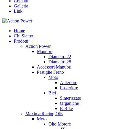
Contatti
Galleria
Link
Home
Chi Siamo
Prodotti
Action Power
Manubri
Diametro 22
Diametro 28
Accessori Manubri
Pastiglie Freno
Moto
Anteriore
Posteriore
Bici
Sinterizzate
Organiche
E-Bike
Maxima Racing Oils
Moto
Olio Motore