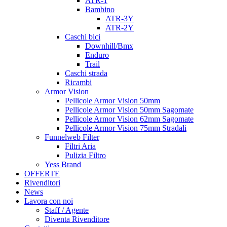
ATR-1
Bambino
ATR-3Y
ATR-2Y
Caschi bici
Downhill/Bmx
Enduro
Trail
Caschi strada
Ricambi
Armor Vision
Pellicole Armor Vision 50mm
Pellicole Armor Vision 50mm Sagomate
Pellicole Armor Vision 62mm Sagomate
Pellicole Armor Vision 75mm Stradali
Funnelweb Filter
Filtri Aria
Pulizia Filtro
Yess Brand
OFFERTE
Rivenditori
News
Lavora con noi
Staff / Agente
Diventa Rivenditore