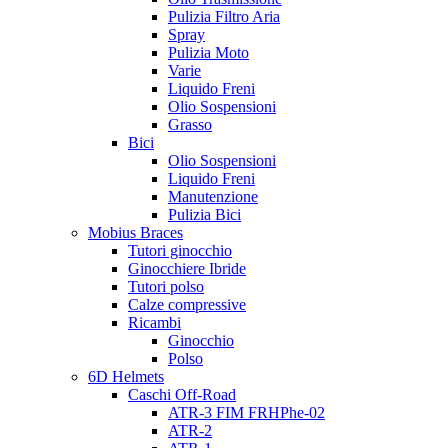
Pulizia Filtro Aria
Spray
Pulizia Moto
Varie
Liquido Freni
Olio Sospensioni
Grasso
Bici
Olio Sospensioni
Liquido Freni
Manutenzione
Pulizia Bici
Mobius Braces
Tutori ginocchio
Ginocchiere Ibride
Tutori polso
Calze compressive
Ricambi
Ginocchio
Polso
6D Helmets
Caschi Off-Road
ATR-3 FIM FRHPhe-02
ATR-2