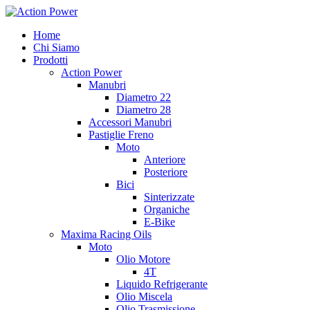
Salta
al
Home
contenuto
Chi Siamo
Prodotti
Action Power
Manubri
Diametro 22
Diametro 28
Accessori Manubri
Pastiglie Freno
Moto
Anteriore
Posteriore
Bici
Sinterizzate
Organiche
E-Bike
Maxima Racing Oils
Moto
Olio Motore
4T
Liquido Refrigerante
Olio Miscela
Olio Trasmissione