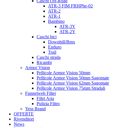
Caschi Off-Road
ATR-3 FIM FRHPhe-02
ATR-2
ATR-1
Bambino
ATR-3Y
ATR-2Y
Caschi bici
Downhill/Bmx
Enduro
Trail
Caschi strada
Ricambi
Armor Vision
Pellicole Armor Vision 50mm
Pellicole Armor Vision 50mm Sagomate
Pellicole Armor Vision 62mm Sagomate
Pellicole Armor Vision 75mm Stradali
Funnelweb Filter
Filtri Aria
Pulizia Filtro
Yess Brand
OFFERTE
Rivenditori
News