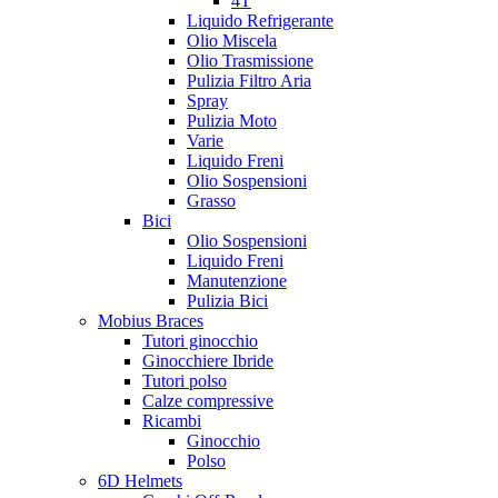
4T
Liquido Refrigerante
Olio Miscela
Olio Trasmissione
Pulizia Filtro Aria
Spray
Pulizia Moto
Varie
Liquido Freni
Olio Sospensioni
Grasso
Bici
Olio Sospensioni
Liquido Freni
Manutenzione
Pulizia Bici
Mobius Braces
Tutori ginocchio
Ginocchiere Ibride
Tutori polso
Calze compressive
Ricambi
Ginocchio
Polso
6D Helmets