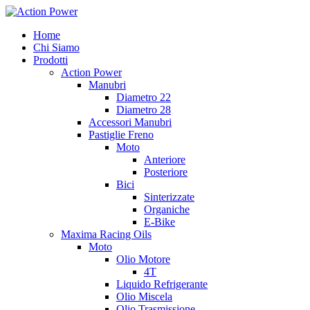
Salta
al
Home
contenuto
Chi Siamo
Prodotti
Action Power
Manubri
Diametro 22
Diametro 28
Accessori Manubri
Pastiglie Freno
Moto
Anteriore
Posteriore
Bici
Sinterizzate
Organiche
E-Bike
Maxima Racing Oils
Moto
Olio Motore
4T
Liquido Refrigerante
Olio Miscela
Olio Trasmissione