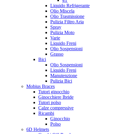
4T
Liquido Refrigerante
Olio Miscela
Olio Trasmissione
Pulizia Filtro Aria
Spray
Pulizia Moto
Varie
Liquido Freni
Olio Sospensioni
Grasso
Bici
Olio Sospensioni
Liquido Freni
Manutenzione
Pulizia Bici
Mobius Braces
Tutori ginocchio
Ginocchiere Ibride
Tutori polso
Calze compressive
Ricambi
Ginocchio
Polso
6D Helmets