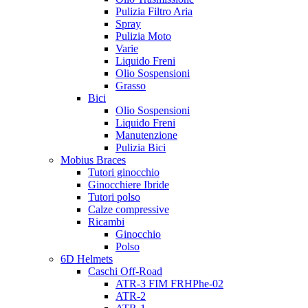
Pulizia Filtro Aria
Spray
Pulizia Moto
Varie
Liquido Freni
Olio Sospensioni
Grasso
Bici
Olio Sospensioni
Liquido Freni
Manutenzione
Pulizia Bici
Mobius Braces
Tutori ginocchio
Ginocchiere Ibride
Tutori polso
Calze compressive
Ricambi
Ginocchio
Polso
6D Helmets
Caschi Off-Road
ATR-3 FIM FRHPhe-02
ATR-2