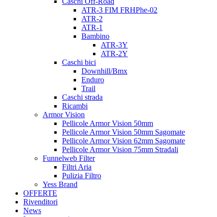
Caschi Off-Road
ATR-3 FIM FRHPhe-02
ATR-2
ATR-1
Bambino
ATR-3Y
ATR-2Y
Caschi bici
Downhill/Bmx
Enduro
Trail
Caschi strada
Ricambi
Armor Vision
Pellicole Armor Vision 50mm
Pellicole Armor Vision 50mm Sagomate
Pellicole Armor Vision 62mm Sagomate
Pellicole Armor Vision 75mm Stradali
Funnelweb Filter
Filtri Aria
Pulizia Filtro
Yess Brand
OFFERTE
Rivenditori
News