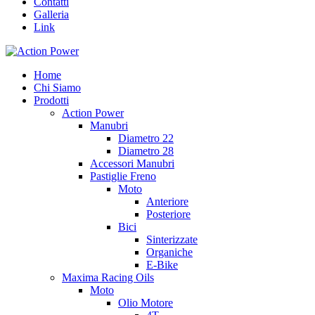
Contatti
Galleria
Link
Home
Chi Siamo
Prodotti
Action Power
Manubri
Diametro 22
Diametro 28
Accessori Manubri
Pastiglie Freno
Moto
Anteriore
Posteriore
Bici
Sinterizzate
Organiche
E-Bike
Maxima Racing Oils
Moto
Olio Motore