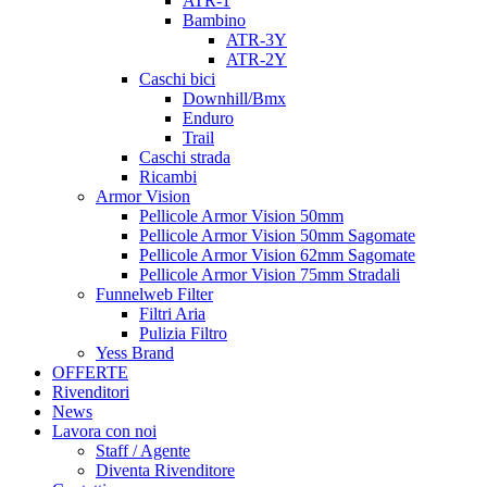
ATR-1
Bambino
ATR-3Y
ATR-2Y
Caschi bici
Downhill/Bmx
Enduro
Trail
Caschi strada
Ricambi
Armor Vision
Pellicole Armor Vision 50mm
Pellicole Armor Vision 50mm Sagomate
Pellicole Armor Vision 62mm Sagomate
Pellicole Armor Vision 75mm Stradali
Funnelweb Filter
Filtri Aria
Pulizia Filtro
Yess Brand
OFFERTE
Rivenditori
News
Lavora con noi
Staff / Agente
Diventa Rivenditore