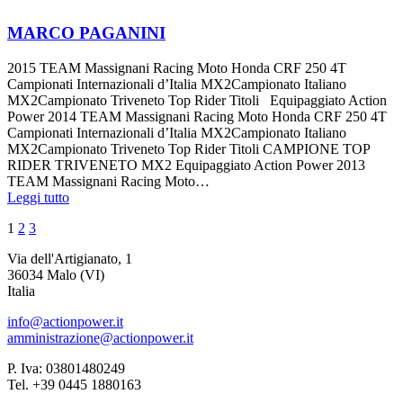
MARCO PAGANINI
2015 TEAM Massignani Racing Moto Honda CRF 250 4T
Campionati Internazionali d’Italia MX2Campionato Italiano
MX2Campionato Triveneto Top Rider Titoli Equipaggiato Action
Power 2014 TEAM Massignani Racing Moto Honda CRF 250 4T
Campionati Internazionali d’Italia MX2Campionato Italiano
MX2Campionato Triveneto Top Rider Titoli CAMPIONE TOP
RIDER TRIVENETO MX2 Equipaggiato Action Power 2013
TEAM Massignani Racing Moto…
Leggi tutto
Navigazione
Pagina
Pagina
Pagina
1
2
3
articoli
Via dell'Artigianato, 1
36034 Malo (VI)
Italia
info@actionpower.it
amministrazione@actionpower.it
P. Iva: 03801480249
Tel. +39 0445 1880163