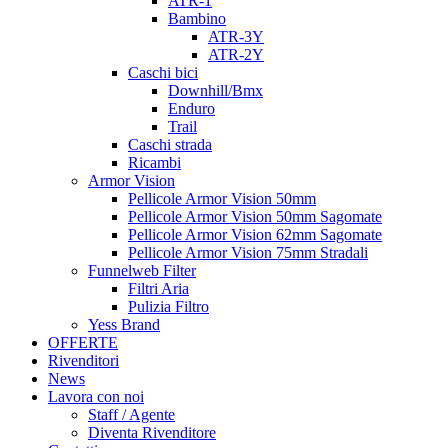
ATR-1
Bambino
ATR-3Y
ATR-2Y
Caschi bici
Downhill/Bmx
Enduro
Trail
Caschi strada
Ricambi
Armor Vision
Pellicole Armor Vision 50mm
Pellicole Armor Vision 50mm Sagomate
Pellicole Armor Vision 62mm Sagomate
Pellicole Armor Vision 75mm Stradali
Funnelweb Filter
Filtri Aria
Pulizia Filtro
Yess Brand
OFFERTE
Rivenditori
News
Lavora con noi
Staff / Agente
Diventa Rivenditore