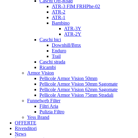
Caschi Off-Road
ATR-3 FIM FRHPhe-02
ATR-2
ATR-1
Bambino
ATR-3Y
ATR-2Y
Caschi bici
Downhill/Bmx
Enduro
Trail
Caschi strada
Ricambi
Armor Vision
Pellicole Armor Vision 50mm
Pellicole Armor Vision 50mm Sagomate
Pellicole Armor Vision 62mm Sagomate
Pellicole Armor Vision 75mm Stradali
Funnelweb Filter
Filtri Aria
Pulizia Filtro
Yess Brand
OFFERTE
Rivenditori
News