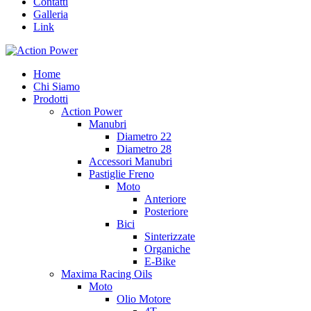
Contatti
Galleria
Link
Home
Chi Siamo
Prodotti
Action Power
Manubri
Diametro 22
Diametro 28
Accessori Manubri
Pastiglie Freno
Moto
Anteriore
Posteriore
Bici
Sinterizzate
Organiche
E-Bike
Maxima Racing Oils
Moto
Olio Motore