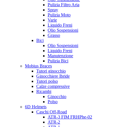
Pulizia Filtro Aria
Spray
Pulizia Moto
Varie
Liquido Freni
Olio Sospensioni
Grasso
Bici
Olio Sospensioni
Liquido Freni
Manutenzione
Pulizia Bici
Mobius Braces
Tutori ginocchio
Ginocchiere Ibride
Tutori polso
Calze compressive
Ricambi
Ginocchio
Polso
6D Helmets
Caschi Off-Road
ATR-3 FIM FRHPhe-02
ATR-2