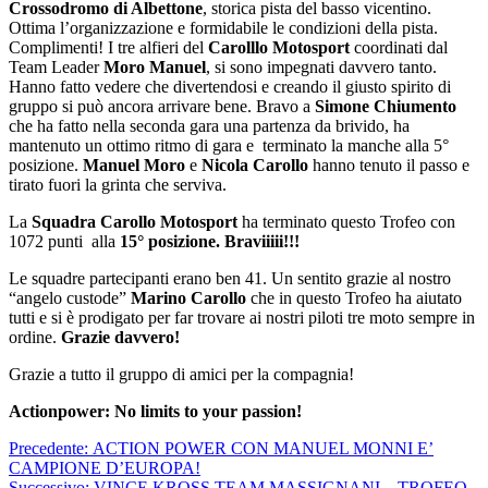
Crossodromo di Albettone
, storica pista del basso vicentino.
Ottima l’organizzazione e formidabile le condizioni della pista.
Complimenti! I tre alfieri del
Carolllo Motosport
coordinati dal
Team Leader
Moro Manuel
, si sono impegnati davvero tanto.
Hanno fatto vedere che divertendosi e creando il giusto spirito di
gruppo si può ancora arrivare bene. Bravo a
Simone Chiumento
che ha fatto nella seconda gara una partenza da brivido, ha
mantenuto un ottimo ritmo di gara e terminato la manche alla 5°
posizione.
Manuel Moro
e
Nicola Carollo
hanno tenuto il passo e
tirato fuori la grinta che serviva.
La
Squadra Carollo Motosport
ha terminato questo Trofeo con
1072 punti alla
15° posizione. Braviiiii!!!
Le squadre partecipanti erano ben 41. Un sentito grazie al nostro
“angelo custode”
Marino Carollo
che in questo Trofeo ha aiutato
tutti e si è prodigato per far trovare ai nostri piloti tre moto sempre in
ordine.
Grazie davvero!
Grazie a tutto il gruppo di amici per la compagnia!
Actionpower:
No limits to your passion!
Navigazione
Articolo
Precedente:
ACTION POWER CON MANUEL MONNI E’
precedente:
CAMPIONE D’EUROPA!
articoli
Articolo
Successivo:
VINCE KROSS TEAM MASSIGNANI – TROFEO