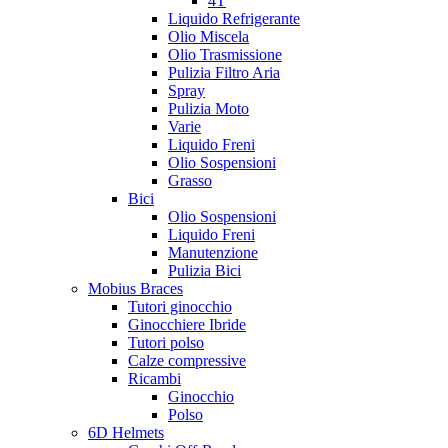
4T
Liquido Refrigerante
Olio Miscela
Olio Trasmissione
Pulizia Filtro Aria
Spray
Pulizia Moto
Varie
Liquido Freni
Olio Sospensioni
Grasso
Bici
Olio Sospensioni
Liquido Freni
Manutenzione
Pulizia Bici
Mobius Braces
Tutori ginocchio
Ginocchiere Ibride
Tutori polso
Calze compressive
Ricambi
Ginocchio
Polso
6D Helmets