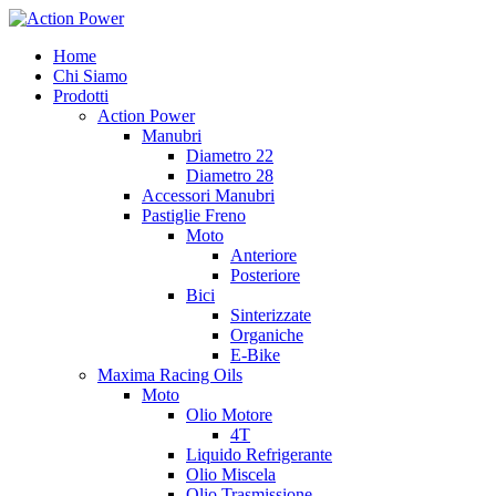
Salta
al
Home
contenuto
Chi Siamo
Prodotti
Action Power
Manubri
Diametro 22
Diametro 28
Accessori Manubri
Pastiglie Freno
Moto
Anteriore
Posteriore
Bici
Sinterizzate
Organiche
E-Bike
Maxima Racing Oils
Moto
Olio Motore
4T
Liquido Refrigerante
Olio Miscela
Olio Trasmissione